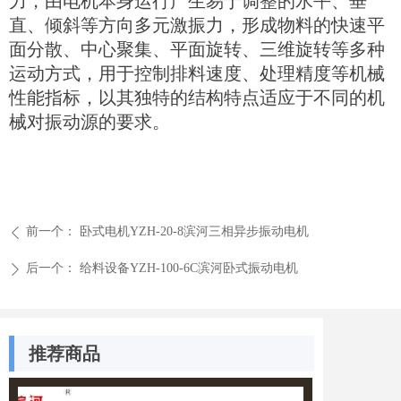
力，由电机本身运行产生易于调整的水平、垂
直、倾斜等方向多元激振力，形成物料的快速平
面分散、中心聚集、平面旋转、三维旋转等多种
运动方式，用于控制排料速度、处理精度等机械
性能指标，以其独特的结构特点适应于不同的机
械对振动源的要求。
前一个：
卧式电机YZH-20-8滨河三相异步振动电机
ꄴ
后一个：
给料设备YZH-100-6C滨河卧式振动电机
ꄲ
推荐商品