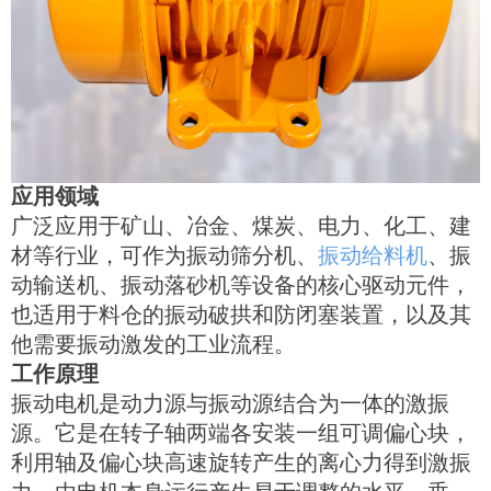
应用领域
广泛应用于矿山、冶金、煤炭、电力、化工、建
材等行业，可作为振动筛分机、
振动给料机
、振
动输送机、振动落砂机等设备的核心驱动元件，
也适用于料仓的振动破拱和防闭塞装置，以及其
他需要振动激发的工业流程。
工作原理
振动电机是动力源与振动源结合为一体的激振
源。它是在转子轴两端各安装一组可调偏心块，
利用轴及偏心块高速旋转产生的离心力得到激振