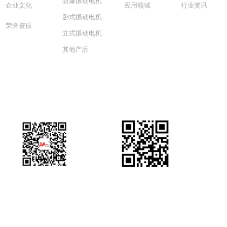
防爆振动电机
企业文化
应用领域
行业资讯
卧式振动电机
荣誉资质
立式振动电机
其他产品
13233801766
ꂅ
0373-3065660
ꂅ
xxbhdj@qq.com
ꂘ
扫一扫
添加微信
扫一扫
联系我们