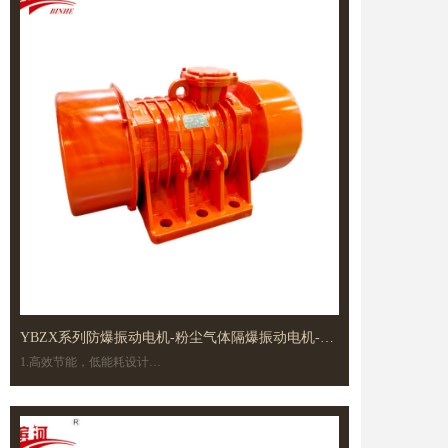
式振动电机（侧板振动电机）XLA系列，XLB系列，VBCB
系列以及仓壁振动器放闭塞装置等！
YBZX系列防爆振动电机-粉尘气体隔爆振动电机-新
1.高效节能，低能耗设计
乡市滨河电机生产厂家
2.规格齐全，满足各种安装尺寸要求
3.耐高温，保护油脂，延长使用寿命
4.激振力足，最大可满足680Kn
5.封闭式结构，有效防止粉尘气体侵入