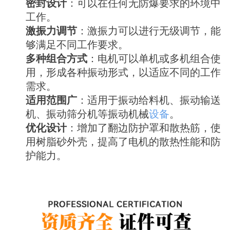
密封设计
：可以在任何无防爆要求的环境中
工作。
激振力调节
：激振力可以进行无级调节，能
够满足不同工作要求。
多种组合方式
：电机可以单机或多机组合使
用，形成各种振动形式，以适应不同的工作
需求。
适用范围广
：适用于振动给料机、振动输送
机、振动筛分机等振动机械
设备
。
优化设计
：增加了翻边防护罩和散热筋，使
用树脂砂外壳，提高了电机的散热性能和防
护能力。